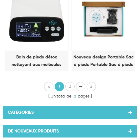
Bain de pieds détox
Nouveau design Portable Sac
nettoyant aux molécules
à pieds Portable Sac à pieds
d'hydrogène
de détoxification Machine de
thérapie
1
2
Un total de
2
pages
CATÉGORIES
DE NOUVEAUX PRODUITS