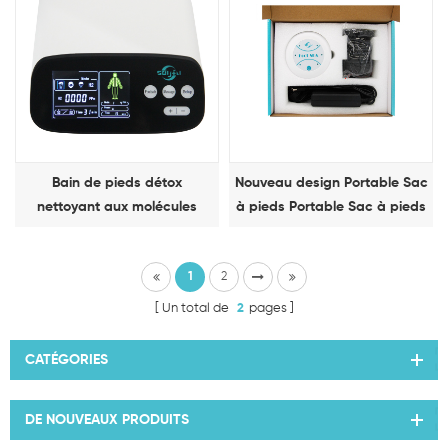
Bain de pieds détox
Nouveau design Portable Sac
nettoyant aux molécules
à pieds Portable Sac à pieds
d'hydrogène
de détoxification Machine de
thérapie
1
2
Un total de
2
pages
CATÉGORIES
DE NOUVEAUX PRODUITS