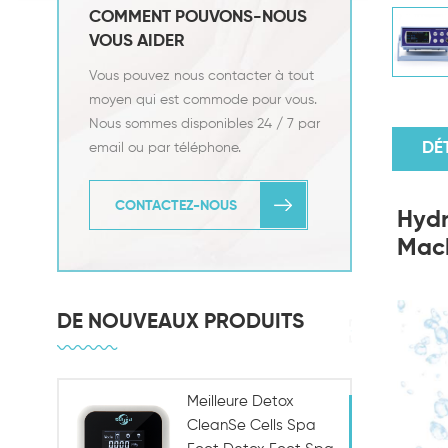
COMMENT POUVONS-NOUS
VOUS AIDER
Vous pouvez nous contacter à tout
moyen qui est commode pour vous.
Nous sommes disponibles 24 / 7 par
DÉ
email ou par téléphone.
CONTACTEZ-NOUS
Hydr
Mach
DE NOUVEAUX PRODUITS
Meilleure Detox
CleanSe Cells Spa