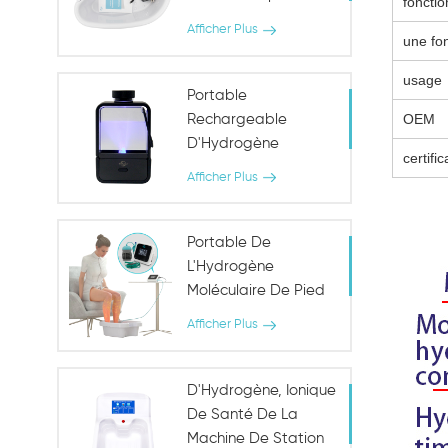
fonctio
Afficher Plus
une fo
usage
Portable
OEM
Rechargeable
D'Hydrogène
certific
D'Ionizer De L'Eau De
Afficher Plus
La Bouteille
D'Hydrogène De
L'Eau Riche En Coupe
Portable De
L'Hydrogène
Moléculaire De Pied
De Désintoxication
Afficher Plus
De Bain Instrument
D'Hydrogène, Ionique
De Santé De La
Machine De Station