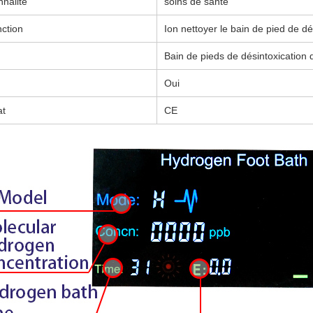
nnalité
soins de santé
nction
Ion nettoyer le bain de pied de dé
Bain de pieds de désintoxication 
Oui
at
CE