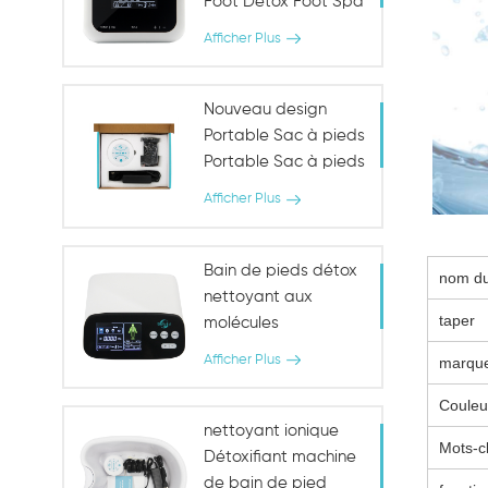
Foot Detox Foot Spa
Dispositif de spa
Afficher Plus
Nouveau design
Portable Sac à pieds
Portable Sac à pieds
de détoxification
Afficher Plus
Machine de thérapie
Bain de pieds détox
nom du
nettoyant aux
taper
molécules
d'hydrogène
Afficher Plus
marqu
Couleu
nettoyant ionique
Mots-c
Détoxifiant machine
de bain de pied