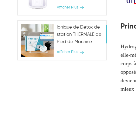
Thermale De Pied De
Afficher Plus
Detox
Prin
Ionique de Detox de
station THERMALE de
Pied de Machine
Hydrog
avec les Indicateurs
Afficher Plus
elle-m
de la Matrice de
corps à
opposé
devienn
mieux s