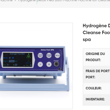
Hydrogène Detox Pied Bath Machine Machine Ion Cleans
Machine
Hydrogène D
Cleanse Foo
spa
ORIGINE DU
PRODUIT:
FRAIS DE PORT
PORT:
COULEUR:
INVENTAIRE: