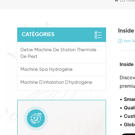
La Mai
Insid
CATÉGORIES
Nov 1
Detox Machine De Station Thermale
De Pied
Inside
Machine Spa Hydrogène
Discov
Machine D'inhalation D'hydrogène
premiu
•
Smar
•
Quali
•
Cust
•
Glob