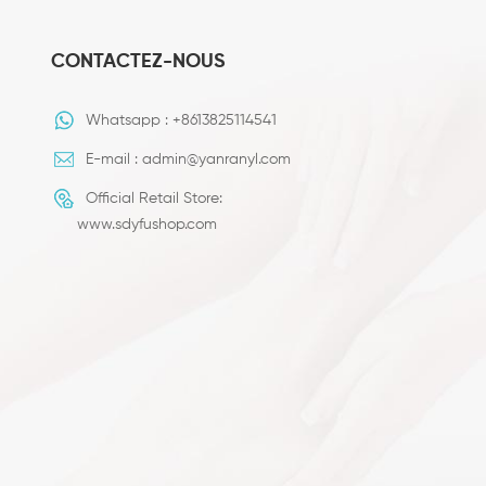
CONTACTEZ-NOUS
Whatsapp :
+8613825114541
E-mail :
admin@yanranyl.com
Official Retail Store:
www.sdyfushop.com