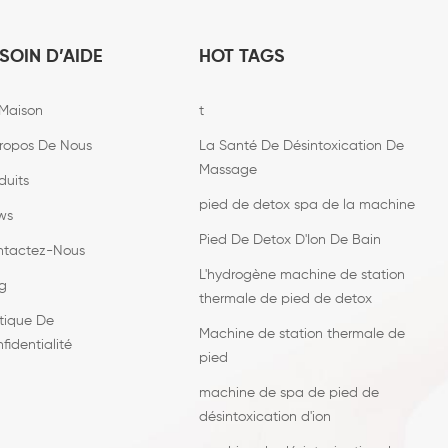
SOIN D’AIDE
HOT TAGS
Maison
t
ropos De Nous
La Santé De Désintoxication De
Massage
duits
pied de detox spa de la machine
ws
Pied De Detox D'Ion De Bain
ntactez-Nous
L'hydrogène machine de station
g
thermale de pied de detox
itique De
Machine de station thermale de
fidentialité
pied
machine de spa de pied de
désintoxication d'ion