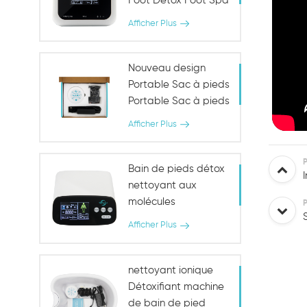
Foot Detox Foot Spa
Dispositif de spa
Afficher Plus
Nouveau design
Portable Sac à pieds
Portable Sac à pieds
de détoxification
Afficher Plus
Machine de thérapie
Bain de pieds détox
nettoyant aux
molécules
d'hydrogène
Afficher Plus
nettoyant ionique
Détoxifiant machine
de bain de pied