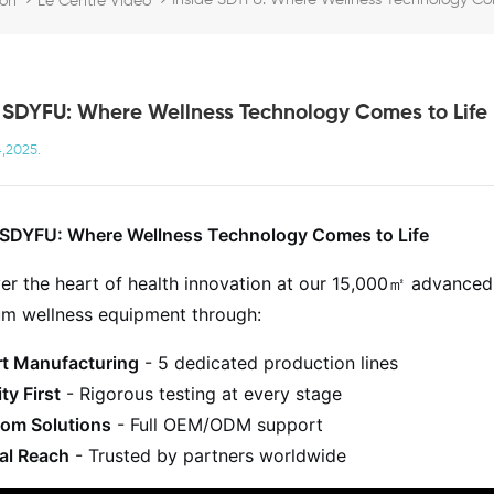
Inside SDYFU: Where Wellness Technology Co
son
Le Centre Vidéo
e SDYFU: Where Wellness Technology Comes to Life
4,2025.
 SDYFU: Where Wellness Technology Comes to Life
er the heart of health innovation at our 15,000㎡ advanced f
m wellness equipment through:
t Manufacturing
- 5 dedicated production lines
ty First
- Rigorous testing at every stage
om Solutions
- Full OEM/ODM support
al Reach
- Trusted by partners worldwide