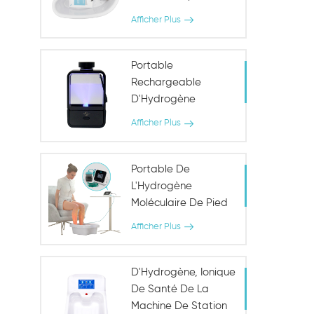
Afficher Plus
Portable
Rechargeable
D'Hydrogène
D'Ionizer De L'Eau De
Afficher Plus
La Bouteille
D'Hydrogène De
L'Eau Riche En Coupe
Portable De
L'Hydrogène
Moléculaire De Pied
De Désintoxication
Afficher Plus
De Bain Instrument
D'Hydrogène, Ionique
De Santé De La
Machine De Station