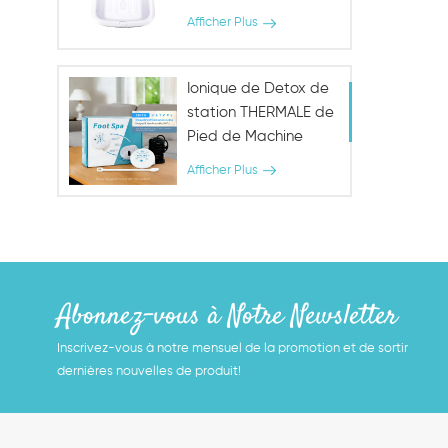
Thermale De Pied De
Afficher Plus
Detox
Ionique de Detox de
station THERMALE de
Pied de Machine
avec les Indicateurs
Afficher Plus
de la Matrice de
Abonnez-vous à Notre Newsletter
Inscrivez-vous à notre mensuel de la promotion et de sortir
dernières nouvelles de produit!