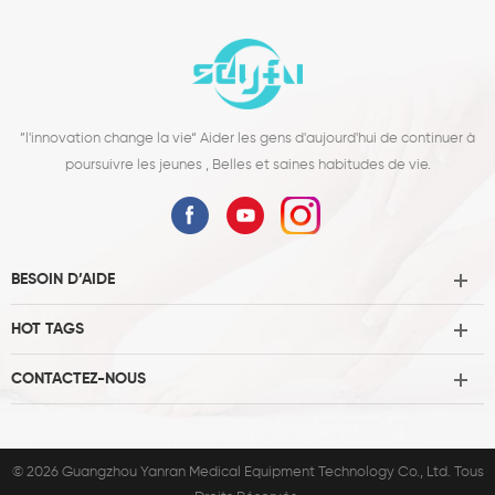
”l'innovation change la vie“ Aider les gens d'aujourd'hui de continuer à
poursuivre les jeunes , Belles et saines habitudes de vie.
BESOIN D’AIDE
HOT TAGS
CONTACTEZ-NOUS
© 2026 Guangzhou Yanran Medical Equipment Technology Co., Ltd. Tous